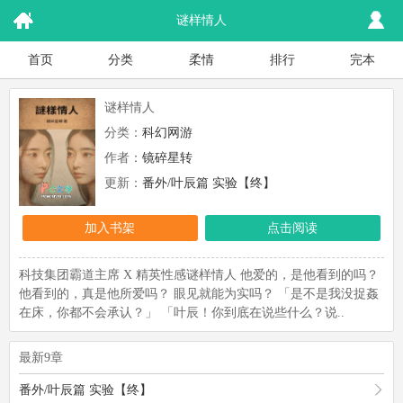
谜样情人
首页
分类
柔情
排行
完本
谜样情人
分类：
科幻网游
作者：
镜碎星转
更新：
番外/叶辰篇 实验【终】
加入书架
点击阅读
科技集团霸道主席 X 精英性感谜样情人 他爱的，是他看到的吗？
他看到的，真是他所爱吗？ 眼见就能为实吗？ 「是不是我没捉姦
在床，你都不会承认？」 「叶辰！你到底在说些什么？说..
最新9章
番外/叶辰篇 实验【终】