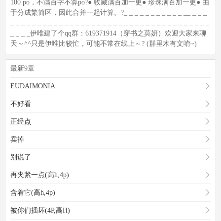
100 po，不满百字不算po?● 收藏满百加一更● 珍珠满百加一更● 由
于分成繁简区，因此合并一起计算。?_ _ _ _ _ _ _ _ _ _ _ __ _ _ _
_ _ _ _ _ _ _ _ _ _ _ _ _ _ _ _ _ _ _ _ _ _ _ _ _ _ _ _ _ _ _ _ _ _ _ _ _
_ _ _ _伊唯建了个qq群：619371914（穿书之莫妍）欢迎大家来聊
天～^^只是伊唯比较忙，可能不常在线上～? (群里木有文唷~)
最新9章
EUDAIMONIA
不好看
正经点
卖掉
别说了
再夹紧一点(高h,4p)
含着它(高h,4p)
被你们插坏(4P,高H)