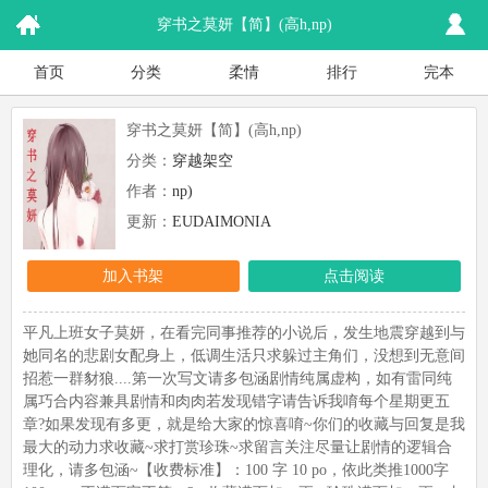
穿书之莫妍【简】(高h,np)
首页
分类
柔情
排行
完本
穿书之莫妍【简】(高h,np)
分类：
穿越架空
作者：
np)
更新：
EUDAIMONIA
加入书架
点击阅读
平凡上班女子莫妍，在看完同事推荐的小说后，发生地震穿越到与
她同名的悲剧女配身上，低调生活只求躲过主角们，没想到无意间
招惹一群豺狼....第一次写文请多包涵剧情纯属虚构，如有雷同纯
属巧合内容兼具剧情和肉肉若发现错字请告诉我唷每个星期更五
章?如果发现有多更，就是给大家的惊喜唷~你们的收藏与回复是我
最大的动力求收藏~求打赏珍珠~求留言关注尽量让剧情的逻辑合
理化，请多包涵~【收费标准】：100 字 10 po，依此类推1000字