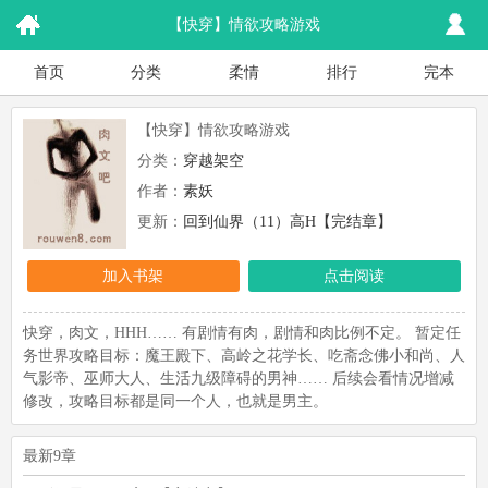
【快穿】情欲攻略游戏
首页
分类
柔情
排行
完本
【快穿】情欲攻略游戏
分类：
穿越架空
作者：
素妖
更新：
回到仙界（11）高H【完结章】
加入书架
点击阅读
快穿，肉文，HHH…… 有剧情有肉，剧情和肉比例不定。 暂定任
务世界攻略目标：魔王殿下、高岭之花学长、吃斋念佛小和尚、人
气影帝、巫师大人、生活九级障碍的男神…… 后续会看情况增减
修改，攻略目标都是同一个人，也就是男主。
最新9章