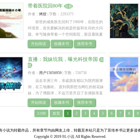
带着医院回80年
连载
作者：
烤饺
| 
字数：2293375
前世的咸鱼医生回到了1980年，在陌生的
环境里，首先要解决的就是吃饭和生存的大问
题。幸亏随身带着一个空间医院，那且看陈夏
如何借助重生福利，一步步创造财富，发展医
开始阅读
收藏本书
推荐本书
药事业。 
直播：我妹坑我，曝光科技帝国
连
载
作者：
用户15056959
| 
字数：558758
远走非洲三年，亲戚朋友都以为我穷困潦
倒，在工地搬砖。 直到我那想当网红的校花妹
妹，为了博眼球，不远万里开启了非洲探亲直
播。 “哥，你这保安怎么都一个模子刻出来
开始阅读
收藏本书
推荐本书
的？” “哦，量产型机器人，流水线上下来的.. 
1/109
首页
1
2
3
4
5
6
7
8
9
有小说为转载作品，所有章节均由网友上传，转载至本站只是为了宣传本书让更多读
Copyright © 2019 
BL小说
All Rights Reserved.