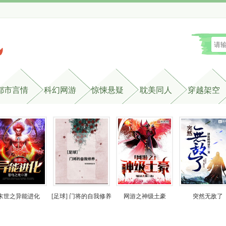
都市言情
科幻网游
惊悚悬疑
耽美同人
穿越架空
末世之异能进化
[足球] 门将的自我修养
网游之神级土豪
突然无敌了