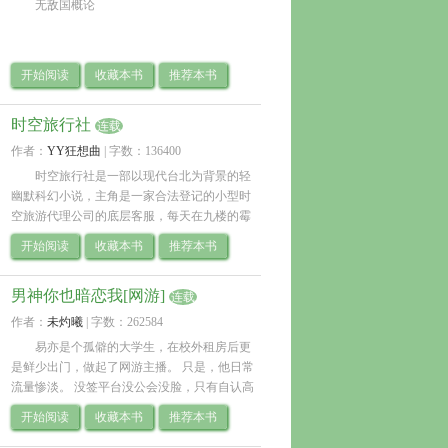
无敌国概论 
开始阅读
收藏本书
推荐本书
时空旅行社
连载
作者：
YY狂想曲
| 
字数：136400
时空旅行社是一部以现代台北为背景的轻
幽默科幻小说，主角是一家合法登记的小型时
空旅游代理公司的底层客服，每天在九楼的霉
味办公室里，对着耳机处理穿越歷史的奥客客
开始阅读
收藏本书
推荐本书
诉—有人在大唐盛世吵着要珍珠奶茶，有人.. 
男神你也暗恋我[网游]
连载
作者：
未灼曦
| 
字数：262584
易亦是个孤僻的大学生，在校外租房后更
是鲜少出门，做起了网游主播。 只是，他日常
流量惨淡。 没签平台没公会没脸，只有自认高
尚的好素质，以及快要跑光的水友假爱粉。 直
开始阅读
收藏本书
推荐本书
到—— 他忽然成了.. 