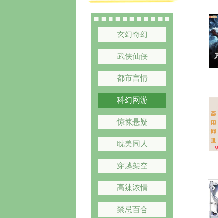
玄幻奇幻
武侠仙侠
都市言情
科幻网游
惊悚悬疑
耽美同人
穿越架空
高辣浓情
禁忌百合