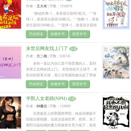
作者：
王大布
| 
字数：1918878
“跑动距离+1，恭喜宿主获得1欧元。” “传
球+1，恭喜宿主获得200欧元。” “抢断+1，恭喜
宿主获得1000欧元。” “进球+1，恭喜宿主获得
20000欧元。” “红牌+1，恭喜宿主获得50000欧
开始阅读
收藏本书
推荐本书
元。” ...... .. 
末世后网友找上门了
连载
作者：
方二桃
| 
字数：639745
余秋一直以为自己是个很普通的人，直到
末世之后网友找上门。 末世前的天之骄子、末
世后的雷系大佬，竟心甘情愿给她当起了男保
姆，连洗脚水都端至床前。 她一边和这人斗智
开始阅读
收藏本书
推荐本书
斗勇，一边又不敢触碰真正的真.. 
半獸人女老師(NPH)
连载
作者：
钟馨仪
| 
字数：118689
在貴族至上的聖羅西學院，純血高種族不
但統治著校園，也統治這個世界。然而，為了
應對日益枯竭的魔力與族群生育力低下，校長