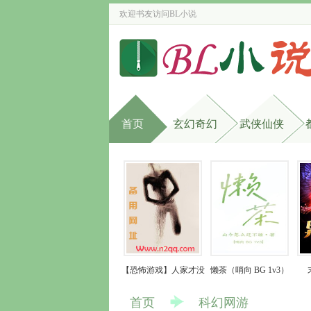
欢迎书友访问
BL小说
首页
玄幻奇幻
武侠仙侠
【恐怖游戏】人家才没
懒茶（哨向 BG 1v3）
有开外挂(NP)
首页
科幻网游 