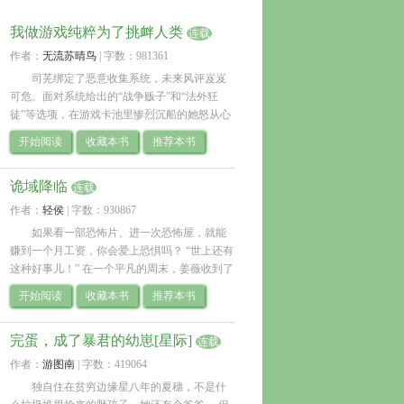
我做游戏纯粹为了挑衅人类
连载
作者：
无流苏晴鸟
| 
字数：981361
司芜绑定了恶意收集系统，未来风评岌岌
可危。面对系统给出的“战争贩子”和“法外狂
徒”等选项，在游戏卡池里惨烈沉船的她怒从心
头起，恶向胆边生，选择用系统制作抽卡游
开始阅读
收藏本书
推荐本书
戏。游戏质量绝佳，但不给充值途径，更没有
爆率.. 
诡域降临
连载
作者：
轻侯
| 
字数：930867
如果看一部恐怖片、进一次恐怖屋，就能
赚到一个月工资，你会爱上恐惧吗？ “世上还有
这种好事儿！” 在一个平凡的周末，姜薇收到了
一部来历不明的手机，竟能将恐惧转化为“恐惧
开始阅读
收藏本书
推荐本书
值”，从手机中换取“金豆子”。 于是，.. 
完蛋，成了暴君的幼崽[星际]
连载
作者：
游图南
| 
字数：419064
独自住在贫穷边缘星八年的夏穗，不是什