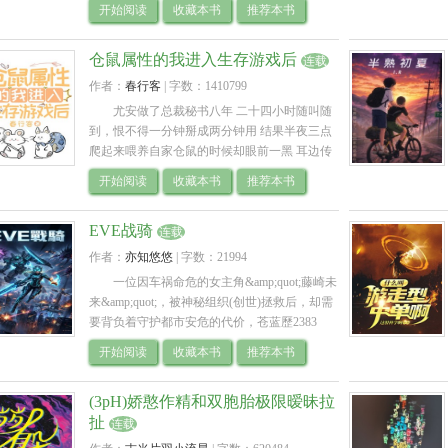
龍赫聘請了一名來自貧民窟、血統不純卻擁有
开始阅读
收藏本书
推荐本书
野性生育力的豹族半獸人導師——師皎月。 她
的到來，像是一頭餓狼闖入了象牙塔。她不遵
仓鼠属性的我进入生存游戏后
守禮教...
连载
作者：
春行客
| 
字数：1410799
尤安做了总裁秘书八年 二十四小时随叫随
到，恨不得一分钟掰成两分钟用 结果半夜三点
爬起来喂养自家仓鼠的时候却眼前一黑 耳边传
来冷冰冰的电子音 “恭喜您进入生存游戏，您继
开始阅读
收藏本书
推荐本书
承了仓鼠的部分属.. 
EVE战骑
连载
作者：
亦知悠悠
| 
字数：21994
一位因车祸命危的女主角&amp;quot;藤崎未
来&amp;quot;，被神秘组织(创世)拯救后，却需
要背负着守护都市安危的代价，苍蓝歷2383
年，蔚蓝市遭受到不明外来宇宙势力?.. 
开始阅读
收藏本书
推荐本书
(3pH)娇憨作精和双胞胎极限暧昧拉
扯
连载