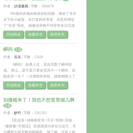
作者：
沙漠暴雨
| 
字数：1066679
996卷到厌倦的林荼辞职回家，继承了爷爷
乡下的小破屋，本打算种田养老，却意外绑定
了“安居”系统。 她被迫穿梭不同异世末日完成
任务，活下去的唯一方法是，依靠着这栋墙壁
开始阅读
收藏本书
推荐本书
漏风的小破屋、囤货、苟到最后。 .. 
瞬间
连载
作者：
乐乐
| 
字数：15428
《瞬间》 如果人生，是由无数个瞬间组
成。 那么，是不是只要改变其中一个瞬间，就
能改变一生？ 一次偶然的契机，姚悠桐踏入了
平行时空。 她看见不同的世界、不同的人生，
开始阅读
收藏本书
推荐本书
也看见那些来不及.. 
别撒糯米了！我也不想冒黑烟儿啊
连载
作者：
妙竹
| 
字数：1281263
【私设多+动植物变异+天灾+怪物+异能
+微群像+升级流】 巫泗泗满18岁生日这天，耳
边骤然出现无数的呢喃声。 除了她，没有人能