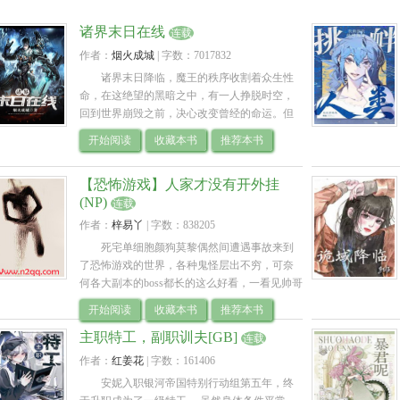
诸界末日在线
连载
作者：
烟火成城
| 
字数：7017832
诸界末日降临，魔王的秩序收割着众生性
命，在这绝望的黑暗之中，有一人挣脱时空，
回到世界崩毁之前，决心改变曾经的命运。但
随着时间的推移，他渐渐发现末日并不是那... 
开始阅读
收藏本书
推荐本书
【恐怖游戏】人家才没有开外挂
(NP)
连载
作者：
梓易丫
| 
字数：838205
死宅单细胞颜狗莫黎偶然间遭遇事故来到
了恐怖游戏的世界，各种鬼怪层出不穷，可奈
何各大副本的boss都长的这么好看，一看见帅哥
就走不动道的莫黎擦了擦嘴角的哈喇子，大家
开始阅读
收藏本书
推荐本书
都让开，让我一个人独享帅哥，不对，是独享
主职特工，副职训夫[GB]
经验！！！首-发：woo18.υip (po1⒏ υip) 
连载
作者：
红姜花
| 
字数：161406
安妮入职银河帝国特别行动组第五年，终