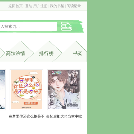
返回首页
| 
登陆
用户注册
| 
我的书架
| 
阅读记录
高辣浓情
排行榜
书架
在梦里你还这么抠是不
失忆后把大佬当掌中啾
是过分了
养