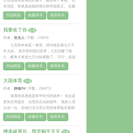
么垃圾堆里捡来的野孩子，她还有个爸爸。 但
坏消息，爸爸是凶残的维尔斯帝国君王。 在极
度崇拜精神体的星际，维尔斯王室家族精神体
开始阅读
收藏本书
推荐本书
溟鸟，遮天蔽日，连通星海，.. 
我要收了你
连载
作者：
笑佳人
| 
字数：254959
七宝的本体是一座塔，塔内镇压着七只千
年大妖。 意外穿到现代世界，七宝沉睡了很
久，醒来才发现七只大妖都跑了。 不行，必须
全部都?.. 
开始阅读
收藏本书
推荐本书
大国体育
连载
作者：
静物JW
| 
字数：2904752
体育的本质就是和平年代的战争！ 但这是
更加文明进步，合理且合法的战争。 很多人否
认这一点，但他们无法否认竞技体育蕴含着国
与国竞争的特殊含义。 
开始阅读
收藏本书
推荐本书
继承破屋后，囤货躺平天灾
连载