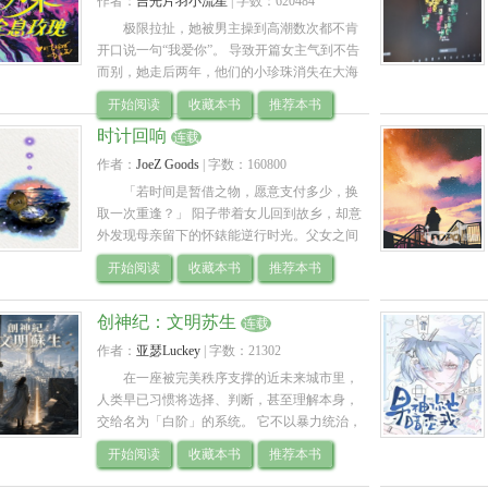
作者：
吉光片羽小流星
| 
字数：620484
极限拉扯，她被男主操到高潮数次都不肯
开口说一句“我爱你”。 导致开篇女主气到不告
而别，她走后两年，他们的小珍珠消失在大海
里了。 ----------------------------------------------------
开始阅读
收藏本书
推荐本书
---- 赛博废土，未来世界，小白兔也有大英雄
时计回响
梦。 小白...
连载
作者：
JoeZ Goods
| 
字数：160800
「若时间是暂借之物，愿意支付多少，换
取一次重逢？」 阳子带着女儿回到故乡，却意
外发现母亲留下的怀錶能逆行时光。父女之间
的沉默守候，跨越灾难的羈绊，让她在潮起潮
开始阅读
收藏本书
推荐本书
落中学会爱与放下。 这是一部.. 
创神纪：文明苏生
连载
作者：
亚瑟Luckey
| 
字数：21302
在一座被完美秩序支撑的近未来城市里，
人类早已习惯将选择、判断，甚至理解本身，
交给名为「白阶」的系统。 它不以暴力统治，
也不以谎言欺骗。 它只是让一切变得更有效
开始阅读
收藏本书
推荐本书
率、更稳定、更少痛苦——替人整.. 