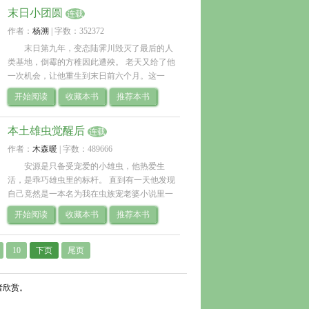
末日小团圆
连载
作者：
杨溯
| 
字数：352372
末日第九年，变态陆霁川毁灭了最后的人
类基地，倒霉的方稚因此遭殃。 老天又给了他
一次机会，让他重生到末日前六个月。这一
次，他辞职，囤货，学习各种生存技能，带着
开始阅读
收藏本书
推荐本书
能滴出灵液的传家宝小玉瓶，回到外婆.. 
本土雄虫觉醒后
连载
作者：
木森暖
| 
字数：489666
安源是只备受宠爱的小雄虫，他热爱生
活，是乖巧雄虫里的标杆。 直到有一天他发现
自己竟然是一本名为我在虫族宠老婆小说里一
只炮灰雄虫。 小说他以虐打雌君为乐，是个极
开始阅读
收藏本书
推荐本书
度暴虐的雄虫，也是一个炮灰角色.. 
10
下页
尾页
者欣赏。