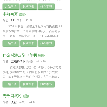
听到。 第二天觉醒台上，她又听到了呢喃，一
开始阅读
收藏本书
推荐本书
不小心照着对方说的做了。 然后。 她觉.. 
半熟初夏
连载
作者：
I.R
| 
字数：49129
2053 年初夏，超级太阳磁暴与芮氏规模 8.3 
强震双重打击，全台通讯瞬间瘫痪。 面瘫毒舌
的 15 岁高一生陈宇澄，遇上了刚从小学毕业、
绝对不吃红萝卜的 12 岁话癆屁孩林向阳。一台
开始阅读
收藏本书
推荐本书
改装了火箭筒的黄黑捷安特，驮.. 
什么叫游走型中单啊
连载
作者：
这很科学啊
| 
字数：4685369
{英雄联盟电竞文} 3包1,4包2，各种游走支
援都是林燃拿手绝活 而且他极其擅长打钱发
育，能把野怪当自己的兵线刷，搞的自家蒜头
王八苦不堪言。 S6出道的林燃努力打碎破晓前
开始阅读
收藏本书
推荐本书
的黑暗，和队友一起为L.. 
无敌国概论
连载
作者：
无敌
| 
字数：12480